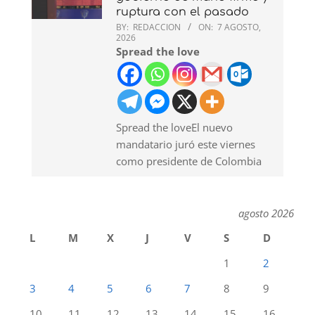
ruptura con el pasado
BY:
REDACCION
ON:
7 AGOSTO,
2026
Spread the love
Spread the loveEl nuevo
mandatario juró este viernes
como presidente de Colombia
agosto 2026
L
M
X
J
V
S
D
1
2
3
4
5
6
7
8
9
10
11
12
13
14
15
16