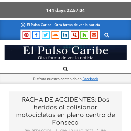
144
days
22
57
03
Skip
El Pulso Caribe - Otra forma de ver la noticia
to
Search
content
El
Search
Primary
Pulso
Navigation
Caribe
Disfruta nuestro contenido en
Facebook
Menu
RACHA DE ACCIDENTES: Dos
heridos al colisionar
motocicletas en pleno centro de
Fonseca
BY:
REDACCION
ON:
12 JULIO, 2023
IN: