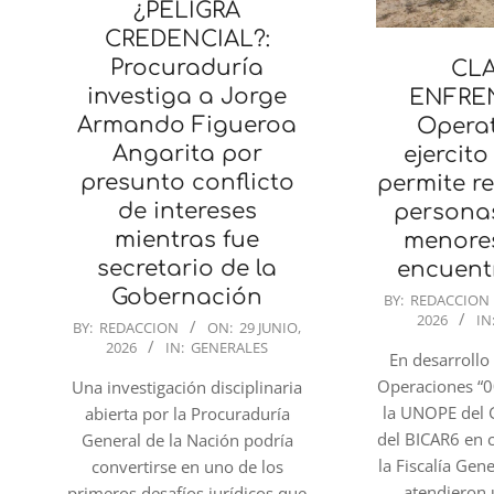
¿PELIGRA
CREDENCIAL?:
Procuraduría
CL
investiga a Jorge
ENFRE
Armando Figueroa
Operat
Angarita por
ejercito
presunto conflicto
permite re
de intereses
personas
mientras fue
menores
secretario de la
encuent
Gobernación
2026-
BY:
REDACCION
2026
IN
06-
2026-
BY:
REDACCION
ON:
29 JUNIO,
2026
IN:
GENERALES
29
06-
En desarrollo
29
Operaciones “0
Una investigación disciplinaria
la UNOPE del
abierta por la Procuraduría
del BICAR6 en 
General de la Nación podría
la Fiscalía Gen
convertirse en uno de los
atendieron
primeros desafíos jurídicos que