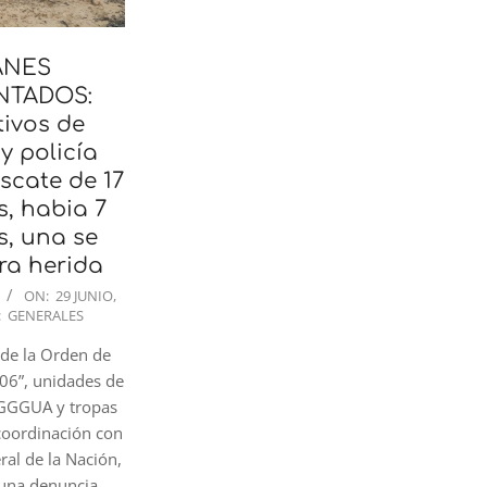
ANES
NTADOS:
ivos de
 y policía
scate de 17
, habia 7
, una se
ra herida
ON:
29 JUNIO,
:
GENERALES
 de la Orden de
06”, unidades de
 GGGUA y tropas
coordinación con
eral de la Nación,
 una denuncia