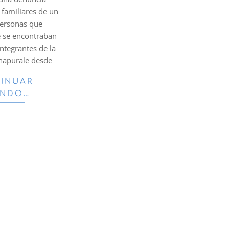
 familiares de un
personas que
 se encontraban
integrantes de la
hapurale desde
INUAR
ENDO…