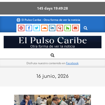
145
days
19
49
27
Skip
El Pulso Caribe - Otra forma de ver la noticia
to
Search
content
El
Search
Primary
Pulso
Navigation
Caribe
Disfruta nuestro contenido en
Facebook
Menu
16 junio, 2026