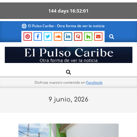
144
days
16
32
01
Skip
El Pulso Caribe - Otra forma de ver la noticia
to
Search
content
El
Search
Primary
Pulso
Navigation
Caribe
Disfruta nuestro contenido en
Facebook
Menu
9 junio, 2026