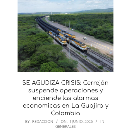
SE AGUDIZA CRISIS: Cerrejón
suspende operaciones y
enciende las alarmas
economicas en La Guajira y
Colombia
2026-
BY:
REDACCION
ON:
1 JUNIO, 2026
IN:
GENERALES
06-