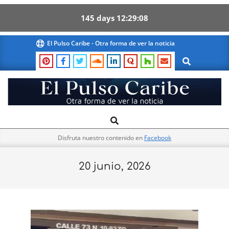
145
days
12
29
08
Skip
El Pulso Caribe - Otra forma de ver la noticia
to
Search
content
El
Search
Primary
Pulso
Navigation
Caribe
Disfruta nuestro contenido en
Facebook
Menu
20 junio, 2026