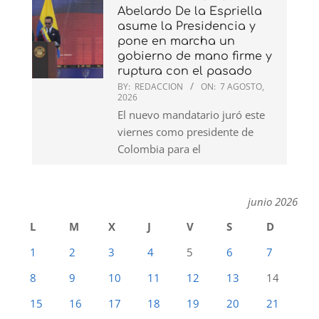
Abelardo De la Espriella
asume la Presidencia y
pone en marcha un
gobierno de mano firme y
ruptura con el pasado
BY:
REDACCION
ON:
7 AGOSTO,
2026
El nuevo mandatario juró este
viernes como presidente de
Colombia para el
junio 2026
L
M
X
J
V
S
D
1
2
3
4
5
6
7
8
9
10
11
12
13
14
15
16
17
18
19
20
21