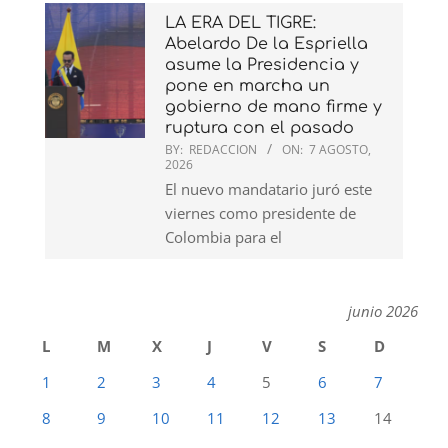
LA ERA DEL TIGRE:
Abelardo De la Espriella
asume la Presidencia y
pone en marcha un
gobierno de mano firme y
ruptura con el pasado
BY:
REDACCION
ON:
7 AGOSTO,
2026
El nuevo mandatario juró este
viernes como presidente de
Colombia para el
junio 2026
L
M
X
J
V
S
D
1
2
3
4
5
6
7
8
9
10
11
12
13
14