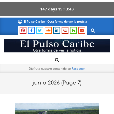
147
days
19
13
43
Skip
El Pulso Caribe - Otra forma de ver la noticia
to
Search
content
El
Search
Primary
Pulso
Navigation
Caribe
Disfruta nuestro contenido en
Facebook
Menu
junio 2026
(Page 7)