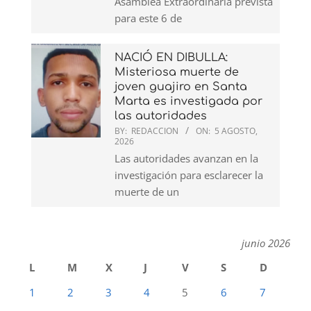
Asamblea Extraordinaria prevista
para este 6 de
NACIÓ EN DIBULLA:
Misteriosa muerte de
joven guajiro en Santa
Marta es investigada por
las autoridades
BY:
REDACCION
ON:
5 AGOSTO,
2026
Las autoridades avanzan en la
investigación para esclarecer la
muerte de un
junio 2026
L
M
X
J
V
S
D
1
2
3
4
5
6
7