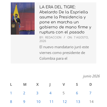
LA ERA DEL TIGRE:
Abelardo De la Espriella
asume la Presidencia y
pone en marcha un
gobierno de mano firme y
ruptura con el pasado
BY:
REDACCION
ON:
7 AGOSTO,
2026
El nuevo mandatario juró este
viernes como presidente de
Colombia para el
junio 2026
L
M
X
J
V
S
D
1
2
3
4
5
6
7
8
9
10
11
12
13
14