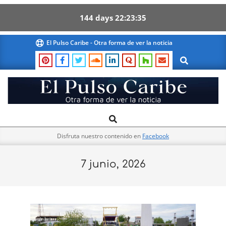
144
days
22
23
34
Skip
El Pulso Caribe - Otra forma de ver la noticia
to
Search
content
El
Search
Primary
Pulso
Navigation
Caribe
Disfruta nuestro contenido en
Facebook
Menu
7 junio, 2026