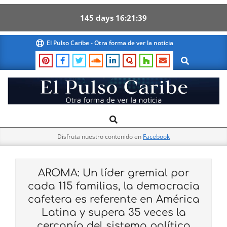
145
days
16
21
38
Skip
El Pulso Caribe - Otra forma de ver la noticia
to
Search
content
El
Search
Primary
Pulso
Navigation
Caribe
Disfruta nuestro contenido en
Facebook
Menu
AROMA: Un líder gremial por
cada 115 familias, la democracia
cafetera es referente en América
Latina y supera 35 veces la
cercanía del sistema político