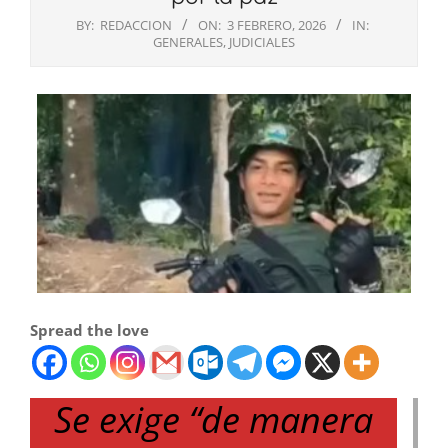
BY:
REDACCION
ON:
3 FEBRERO, 2026
IN:
GENERALES
,
JUDICIALES
Spread the love
Se exige “de manera