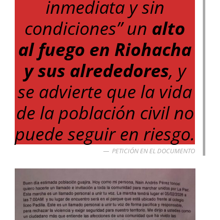
inmediata y sin
condiciones” un
alto
al fuego en Riohacha
y sus alrededores
, y
se advierte que la vida
de la población civil no
puede seguir en riesgo.
PETICIÓN EN EL DOCUMENTO