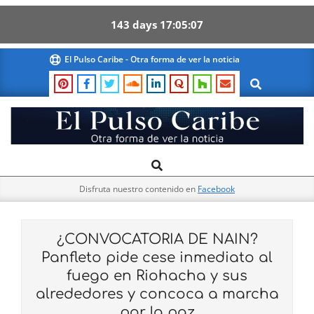
143
days
17
05
06
Skip
El Pulso Caribe - Otra forma de ver la noticia
to
Search
content
El
Search
Primary
Pulso
Navigation
Caribe
Disfruta nuestro contenido en
Facebook
Menu
¿CONVOCATORIA DE NAIN?
Panfleto pide cese inmediato al
fuego en Riohacha y sus
alrededores y concoca a marcha
por la paz