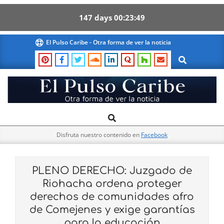
147
days
00
23
48
Skip
El Pulso Caribe - Otra forma de ver la noticia
to
Search
content
El
Search
Primary
Pulso
Navigation
Caribe
Disfruta nuestro contenido en
Facebook
Menu
PLENO DERECHO: Juzgado de
Riohacha ordena proteger
derechos de comunidades afro
de Comejenes y exige garantías
para la educación