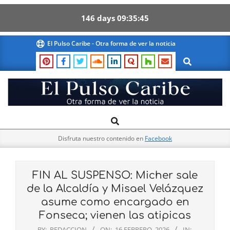
146
days
09
35
44
Skip
El Pulso Caribe - Otra forma de ver la noticia
to
Search
content
El
Search
Primary
Pulso
Navigation
Caribe
Disfruta nuestro contenido en
Facebook
Menu
FIN AL SUSPENSO: Micher sale
de la Alcaldía y Misael Velázquez
asume como encargado en
Fonseca; vienen las atipicas
BY:
REDACCION
ON:
16 FEBRERO, 2026
IN: