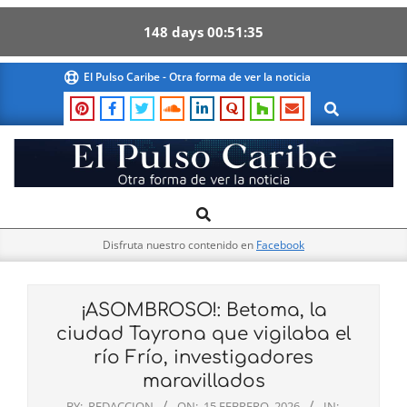
148
days
00
51
34
Skip
El Pulso Caribe - Otra forma de ver la noticia
to
Search
content
El
Search
Primary
Pulso
Navigation
Caribe
Disfruta nuestro contenido en
Facebook
Menu
¡ASOMBROSO!: Betoma, la
ciudad Tayrona que vigilaba el
río Frío, investigadores
maravillados
BY:
REDACCION
ON:
15 FEBRERO, 2026
IN: