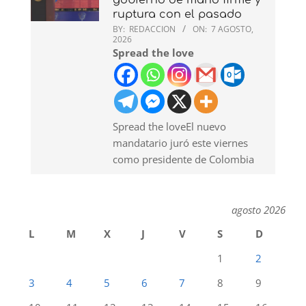
gobierno de mano firme y
ruptura con el pasado
BY:
REDACCION
ON:
7 AGOSTO,
2026
Spread the love
Spread the loveEl nuevo
mandatario juró este viernes
como presidente de Colombia
agosto 2026
L
M
X
J
V
S
D
1
2
3
4
5
6
7
8
9