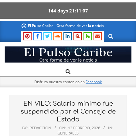
144
days
21
11
06
Skip
El Pulso Caribe - Otra forma de ver la noticia
to
Search
content
El
Search
Primary
Pulso
Navigation
Caribe
Disfruta nuestro contenido en
Facebook
Menu
EN VILO: Salario mínimo fue
suspendido por el Consejo de
Estado
BY:
REDACCION
ON:
13 FEBRERO, 2026
IN:
GENERALES