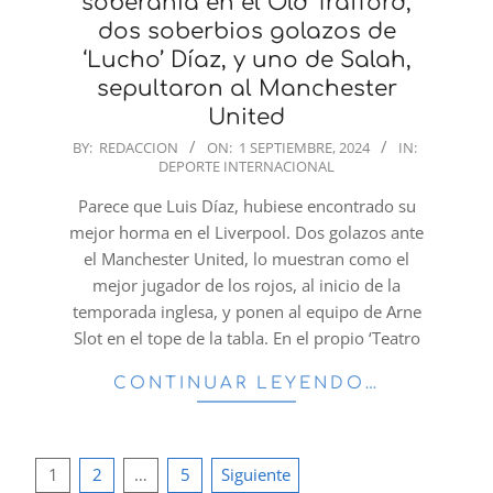
soberanía en el Old Trafford,
dos soberbios golazos de
‘Lucho’ Díaz, y uno de Salah,
sepultaron al Manchester
United
2024-
BY:
REDACCION
ON:
1 SEPTIEMBRE, 2024
IN:
DEPORTE INTERNACIONAL
09-
01
Parece que Luis Díaz, hubiese encontrado su
mejor horma en el Liverpool. Dos golazos ante
el Manchester United, lo muestran como el
mejor jugador de los rojos, al inicio de la
temporada inglesa, y ponen al equipo de Arne
Slot en el tope de la tabla. En el propio ‘Teatro
CONTINUAR LEYENDO…
Paginación
1
2
…
5
Siguiente