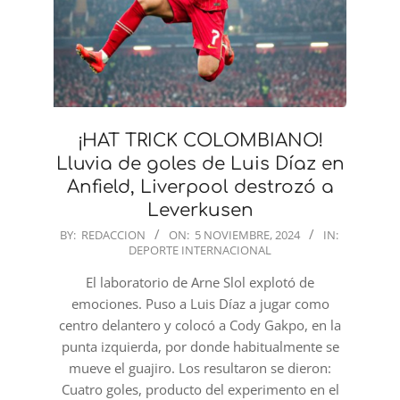
¡HAT TRICK COLOMBIANO!
Lluvia de goles de Luis Díaz en
Anfield, Liverpool destrozó a
Leverkusen
2024-
BY:
REDACCION
ON:
5 NOVIEMBRE, 2024
IN:
DEPORTE INTERNACIONAL
11-
05
El laboratorio de Arne Slol explotó de
emociones. Puso a Luis Díaz a jugar como
centro delantero y colocó a Cody Gakpo, en la
punta izquierda, por donde habitualmente se
mueve el guajiro. Los resultaron se dieron:
Cuatro goles, producto del experimento en el