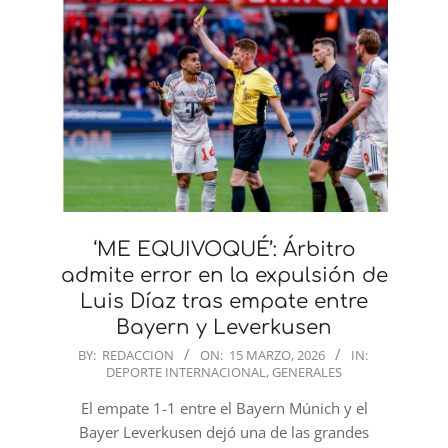
‘ME EQUIVOQUÉ’: Árbitro
admite error en la expulsión de
Luis Díaz tras empate entre
Bayern y Leverkusen
2026-
BY:
REDACCION
ON:
15 MARZO, 2026
IN:
DEPORTE INTERNACIONAL
,
GENERALES
03-
15
El empate 1-1 entre el Bayern Múnich y el
Bayer Leverkusen dejó una de las grandes