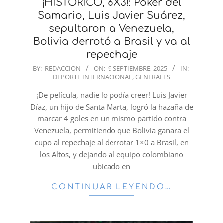
¡HISTÓRICO, 6X3!: Póker del
Samario, Luis Javier Suárez,
sepultaron a Venezuela,
Bolivia derrotó a Brasil y va al
repechaje
2025-
BY:
REDACCION
ON:
9 SEPTIEMBRE, 2025
IN:
DEPORTE INTERNACIONAL
,
GENERALES
09-
09
¡De película, nadie lo podía creer! Luis Javier
Díaz, un hijo de Santa Marta, logró la hazaña de
marcar 4 goles en un mismo partido contra
Venezuela, permitiendo que Bolivia ganara el
cupo al repechaje al derrotar 1×0 a Brasil, en
los Altos, y dejando al equipo colombiano
ubicado en
CONTINUAR LEYENDO…