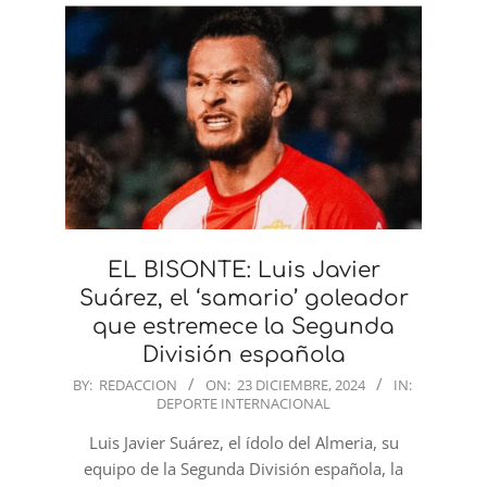
EL BISONTE: Luis Javier
Suárez, el ‘samario’ goleador
que estremece la Segunda
División española
2024-
BY:
REDACCION
ON:
23 DICIEMBRE, 2024
IN:
DEPORTE INTERNACIONAL
12-
23
Luis Javier Suárez, el ídolo del Almeria, su
equipo de la Segunda División española, la