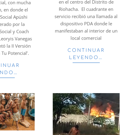
en el centro del Distrito de
cial, con mucha
Riohacha. El cuadrante en
n, en donde el
servicio recibió una llamada al
 Social Apüshi
dispositivo PDA donde le
derado por la
manifestaban al interior de un
Social y Coach
local comercial
 Leoryis Vanegas
tó la II Versión
CONTINUAR
 Tu Potencial’.
LEYENDO…
INUAR
ENDO…