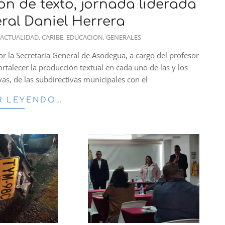
n de texto, jornada liderada
eral Daniel Herrera
ACTUALIDAD
,
CARIBE
,
EDUCACION
,
GENERALES
or la Secretaría General de Asodegua, a cargo del profesor
ortalecer la producción textual en cada uno de las y los
ivas, de las subdirectivas municipales con el
R LEYENDO…