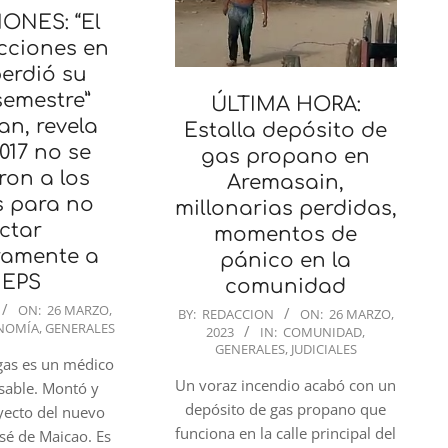
ONES: “El
cciones en
erdió su
semestre”
ÚLTIMA HORA:
an, revela
Estalla depósito de
017 no se
gas propano en
ron a los
Aremasain,
 para no
millonarias perdidas,
ctar
momentos de
ramente a
pánico en la
 EPS
comunidad
2023-
ON:
26 MARZO,
BY:
REDACCION
ON:
26 MARZO,
NOMÍA
,
GENERALES
2023
IN:
COMUNIDAD
,
03-
GENERALES
,
JUDICIALES
26
gas es un médico
Un voraz incendio acabó con un
nsable. Montó y
depósito de gas propano que
oyecto del nuevo
funciona en la calle principal del
osé de Maicao. Es