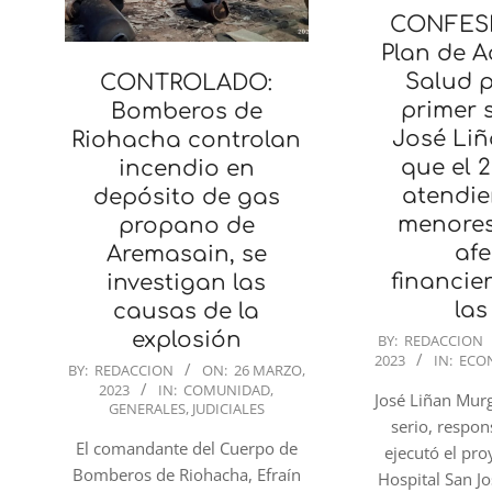
CONFESI
Plan de A
Salud p
CONTROLADO:
primer 
Bomberos de
José Liñ
Riohacha controlan
que el 2
incendio en
atendie
depósito de gas
menores
propano de
afe
Aremasain, se
financie
investigan las
las
causas de la
2023-
explosión
BY:
REDACCION
2023
IN:
ECO
03-
2023-
BY:
REDACCION
ON:
26 MARZO,
26
2023
IN:
COMUNIDAD
,
03-
José Liñan Mur
GENERALES
,
JUDICIALES
26
serio, respo
El comandante del Cuerpo de
ejecutó el pr
Bomberos de Riohacha, Efraín
Hospital San J