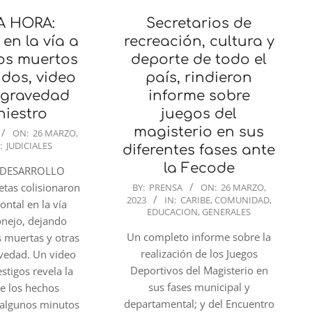
A HORA:
Secretarios de
en la vía a
recreación, cultura y
os muertos
deporte de todo el
idos, video
país, rindieron
a gravedad
informe sobre
niestro
juegos del
magisterio en sus
ON:
26 MARZO,
:
JUDICIALES
diferentes fases ante
la Fecode
 DESARROLLO
2023-
etas colisionaron
BY:
PRENSA
ON:
26 MARZO,
2023
IN:
CARIBE
,
COMUNIDAD
,
03-
ontal en la vía
EDUCACION
,
GENERALES
26
onejo, dejando
Un completo informe sobre la
s muertas y otras
realización de los Juegos
avedad. Un video
Deportivos del Magisterio en
stigos revela la
sus fases municipal y
e los hechos
departamental; y del Encuentro
 algunos minutos