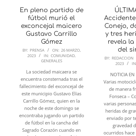
En pleno partido de
ÚLTIM
fútbol murió el
Accidente 
exconcejal maicero
Conejo, d
Gustavo Carrillo
y tres her
Gómez
revela l
2023-
del si
BY:
PRENSA
ON:
26 MARZO,
2023
IN:
COMUNIDAD
,
03-
2023-
BY:
REDACCION
GENERALES
26
2023
IN
03-
La sociedad maicaera se
26
NOTICIA EN
encuentra consternada tras el
Varias motocicl
fallecimiento del exconcejal de
de manera fr
este municipio Gustavo Elías
Fonseca – C
Carrillo Gómez, quien en la
varias persona
noche de este domingo se
heridas de gr
encontraba jugando un partido
enviado por te
de fútbol en la cancha del
gravedad d
Sagrado Corazón cuando en
ocurridos hace