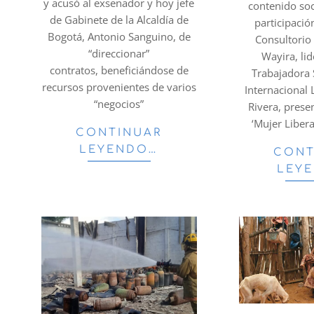
y acusó al exsenador y hoy jefe
contenido so
de Gabinete de la Alcaldía de
participació
Bogotá, Antonio Sanguino, de
Consultorio
“direccionar”
Wayira, li
contratos, beneficiándose de
Trabajadora 
recursos provenientes de varios
Internacional
“negocios”
Rivera, presen
‘Mujer Libera
CONTINUAR
LEYENDO…
CONT
LEY