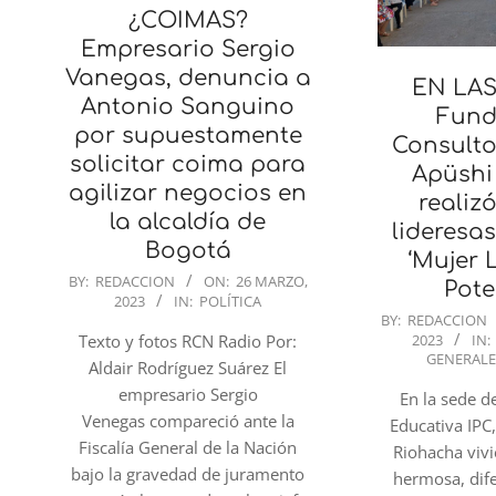
¿COIMAS?
Empresario Sergio
Vanegas, denuncia a
EN LAS
Antonio Sanguino
Fund
por supuestamente
Consulto
solicitar coima para
Apüshi 
agilizar negocios en
realiz
la alcaldía de
lideresas
Bogotá
‘Mujer 
2023-
BY:
REDACCION
ON:
26 MARZO,
Pote
2023
IN:
POLÍTICA
03-
2023-
BY:
REDACCION
26
2023
IN:
Texto y fotos RCN Radio Por:
03-
GENERALE
Aldair Rodríguez Suárez El
26
empresario Sergio
En la sede de
Venegas compareció ante la
Educativa IPC
Fiscalía General de la Nación
Riohacha viv
bajo la gravedad de juramento
hermosa, dife