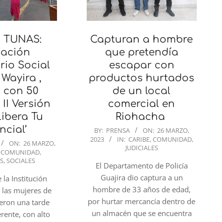
 TUNAS:
Capturan a hombre
ación
que pretendía
rio Social
escapar con
Wayira ,
productos hurtados
ó con 50
de un local
 II Versión
comercial en
Libera Tu
Riohacha
ncial’
2023-
BY:
PRENSA
ON:
26 MARZO,
2023
IN:
CARIBE
,
COMUNIDAD
,
03-
ON:
26 MARZO,
JUDICIALES
COMUNIDAD
,
26
S
,
SOCIALES
El Departamento de Policía
Guajira dio captura a un
 la Institución
hombre de 33 años de edad,
, las mujeres de
por hurtar mercancía dentro de
ieron una tarde
un almacén que se encuentra
rente, con alto