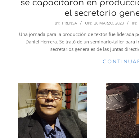
se capacitaron en producció
el secretario gen
2023-
BY:
PRENSA
ON:
26 MARZO, 2023
IN:
03-
Una jornada para la producción de textos fue liderada p
26
Daniel Herrera. Se trató de un seminario-taller para f
secretarios generales de las juntas direct
CONTINUA