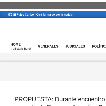
Skip
El Pulso Caribe - Otra forma de ver la noticia
to
content
HOME
GENERALES
JUDICIALES
POLÍTIC
Primary
It all starts here!
Navigation
Menu
PROPUESTA: Durante encuentro en 