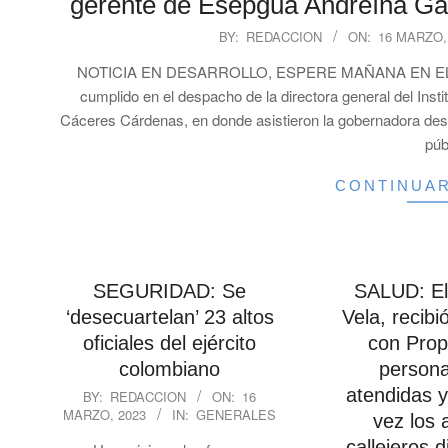
gerente de Esepgua Andreína Garc
2023-
BY:
REDACCION
ON:
16 MARZO,
03-
NOTICIA EN DESARROLLO, ESPERE MAÑANA EN EL NO
16
cumplido en el despacho de la directora general del Inst
Cáceres Cárdenas, en donde asistieron la gobernadora desi
púb
CONTINUA
SEGURIDAD: Se
SALUD: El
‘desecuartelan’ 23 altos
Vela, recibi
oficiales del ejército
con Prop
colombiano
persona
2023-
atendidas y
BY:
REDACCION
ON:
16
MARZO, 2023
IN:
GENERALES
03-
vez los 
16
callejeros d