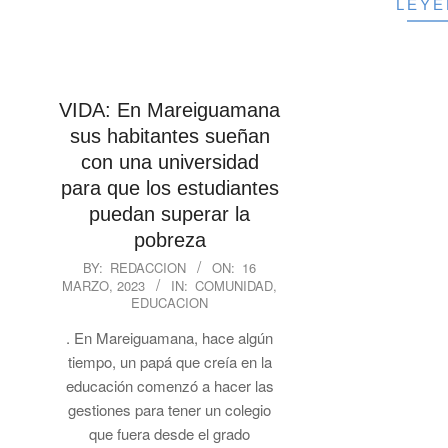
LEY
VIDA: En Mareiguamana
sus habitantes sueñan
con una universidad
para que los estudiantes
puedan superar la
pobreza
2023-
BY:
REDACCION
ON:
16
MARZO, 2023
IN:
COMUNIDAD
,
03-
EDUCACION
16
. En Mareiguamana, hace algún
tiempo, un papá que creía en la
educación comenzó a hacer las
gestiones para tener un colegio
que fuera desde el grado