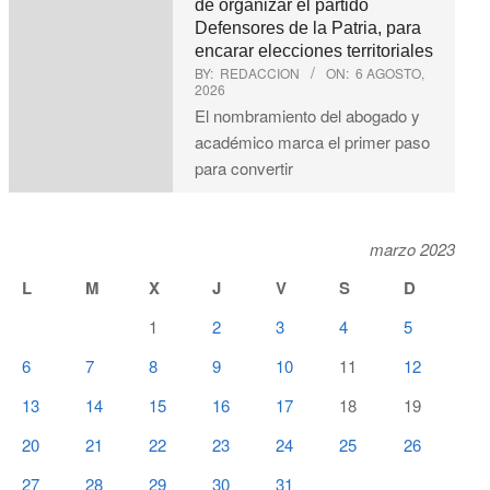
de organizar el partido
Defensores de la Patria, para
encarar elecciones territoriales
BY:
REDACCION
ON:
6 AGOSTO,
2026
El nombramiento del abogado y
académico marca el primer paso
para convertir
marzo 2023
L
M
X
J
V
S
D
1
2
3
4
5
6
7
8
9
10
11
12
13
14
15
16
17
18
19
20
21
22
23
24
25
26
27
28
29
30
31