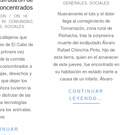
GENERALES
,
SOCIALES
16
concentrados
Nuevamente el luto y el dolor
ION
ON:
16
llega al corregimiento de
IN:
COMUNIDAD
,
S
,
SOCIALES
Tomarrazón, zona rural de
Riohacha, tras la sorpresiva
 callejeros que
muerte del exdiputado Álvaro
les de El Cabo de
Rafael Chinchía Pinto, hijo de
r primera vez
esta tierra, quien en el amanecer
 de la comida
de este jueves, fue encontrado en
Acostumbrados a
su habitación en estado inerte a
ajas, desechos y
causa de un infarto. Álvaro
 que dejan los
hora tuvieron la
CONTINUAR
 disfrutar de las
LEYENDO…
las tecnologías
ara los animales.
os
INUAR