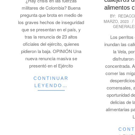
¿Hay crisis en las fuerzas
alimentos 
militares de Colombia? Buena
2023-
pregunta que brota en medio de
BY:
REDACC
MARZO, 2023
03-
los graves hechos de inseguridad
GENERALE
16
que se presentan en el país, y
tras la renuncia de 23 altos
Los perritos
oficiales del ejército, quienes
inundan las cal
pidieron la baja. OPINIÓN Una
la Vela, po
nueva renuncia masiva se
disfrutaron
presentó en el Ejército
concentrada. 
comer las mig
CONTINUAR
desperdicios
LEYENDO…
comensales, a
oportunidad de
delicias de 
alimentarias p
L
CONT