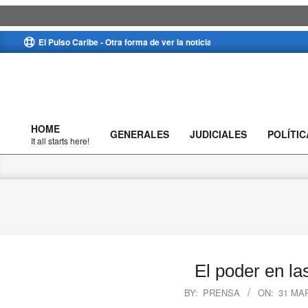
Skip
El Pulso Caribe - Otra forma de ver la noticia
to
content
HOME
GENERALES
JUDICIALES
POLÍTIC
Primary
It all starts here!
Navigation
Menu
El poder en la
2023-
BY:
PRENSA
ON:
31 MA
03-