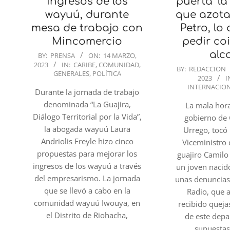
ingresos de los
puerta ‘la
wayuú, durante
que azota
mesa de trabajo con
Petro, lo
Mincomercio
pedir co
2023-
alc
BY:
PRENSA
ON:
14 MARZO,
2023
IN:
CARIBE
,
COMUNIDAD
,
03-
2023-
BY:
REDACCION
GENERALES
,
POLÍTICA
14
2023
I
03-
INTERNACIO
Durante la jornada de trabajo
14
denominada “La Guajira,
La mala hor
Diálogo Territorial por la Vida”,
gobierno de
la abogada wayuú Laura
Urrego, tocó 
Andriolis Freyle hizo cinco
Viceministro 
propuestas para mejorar los
guajiro Camil
ingresos de los wayuú a través
un joven nacido
del empresarismo. La jornada
unas denuncias
que se llevó a cabo en la
Radio, que 
comunidad wayuú Iwouya, en
recibido queja
el Distrito de Riohacha,
de este dep
supuestas