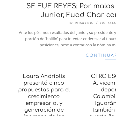
SE FUE REYES: Por malos re
Junior, Fuad Char co
2023-
BY:
REDACCION
ON:
14 M
03-
Ante los pésimos resultados del Junior, su presidente 
14
porción de ‘bolillo’ para intentar enderezar al tibu
posiciones, pese a contar con la nómina má
CONTINUA
Laura Andriolis
OTRO ES
presentó cinco
Al vicem
propuestas para el
depor
crecimiento
Colombi
empresarial y
Iguará
generación de
también 