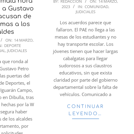
 mala hora’
2023-
BY:
REDACCION
ON:
14 MARZO,
2023
IN:
COMUNIDAD
,
03-
 a Gustavo
JUDICIALES
14
 acusan de
Los acuerdos parece que
imas a los
fallaron. El PAE no llega a las
aldes
mesas de los estudiantes y no
ON:
14 MARZO,
hay transporte escolar. Los
N:
DEPORTE
NAL
,
JUDICIALES
jóvenes tienen que hacer largas
cabalgatas para llegar
a que ronda al
sudorosos a sus claustros
 Gustavo Petro
educativos, sin que exista
las puertas del
claridad por parte del gobierno
de Deportes, el
departamental sobre la falta de
o Iguarán Campo,
vehículos. Comunicado a
 en Dibulla, tras
 hechas por la W
CONTINUAR
asegura haber
LEYENDO…
s de los alcaldes
artamento, por
 solicitudes