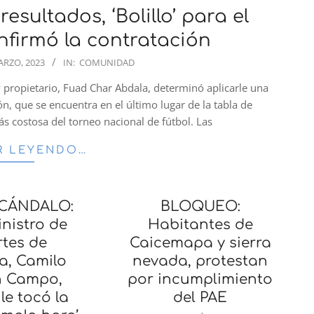
sultados, ‘Bolillo’ para el
nfirmó la contratación
ARZO, 2023
IN:
COMUNIDAD
y propietario, Fuad Char Abdala, determinó aplicarle una
rón, que se encuentra en el último lugar de la tabla de
s costosa del torneo nacional de fútbol. Las
R LEYENDO…
CÁNDALO:
BLOQUEO:
inistro de
Habitantes de
tes de
Caicemapa y sierra
a, Camilo
nevada, protestan
n Campo,
por incumplimiento
le tocó la
del PAE