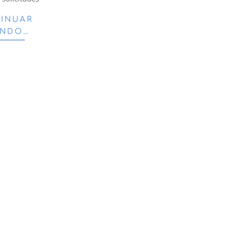
INUAR
ENDO…