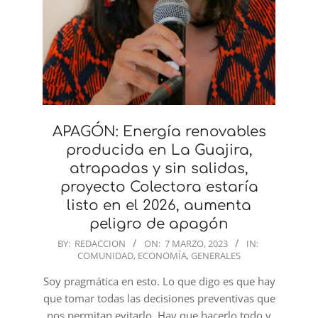
APAGÓN: Energía renovables
producida en La Guajira,
atrapadas y sin salidas,
proyecto Colectora estaría
listo en el 2026, aumenta
peligro de apagón
2023-
BY:
REDACCION
ON:
7 MARZO, 2023
IN:
COMUNIDAD
,
ECONOMÍA
,
GENERALES
03-
07
Soy pragmática en esto. Lo que digo es que hay
que tomar todas las decisiones preventivas que
nos permitan evitarlo. Hay que hacerlo todo y