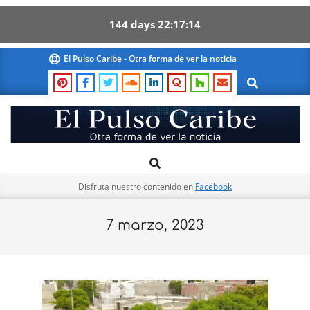
144
days
22
17
13
Skip
El Pulso Caribe - Otra forma de ver la noticia
to
Search
content
El
Search
Primary
Pulso
Navigation
Caribe
Disfruta nuestro contenido en
Facebook
Menu
7 marzo, 2023