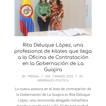
Rita Deluque López, una
profesional de kilates que llega
a la Oficina de Contratación
en la Gobernación de La
Guajira
2023-
BY:
PRENSA
ON:
7 MARZO, 2023
IN:
GENERALES
,
POLÍTICA
03-
07
La nueva asesora en el área de contratación de
la Gobernación de La Guajira es Rita Deluque
López, una reconocida abogada riohachera
nacida y criada en la calle 10 de esta ciudad,