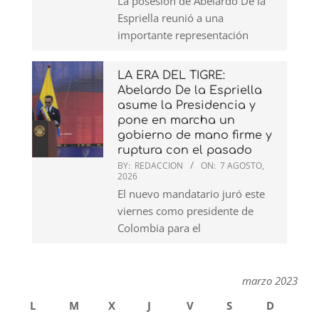
La posesión de Abelardo De la
Espriella reunió a una
importante representación
LA ERA DEL TIGRE:
Abelardo De la Espriella
asume la Presidencia y
pone en marcha un
gobierno de mano firme y
ruptura con el pasado
BY:
REDACCION
ON:
7 AGOSTO,
2026
El nuevo mandatario juró este
viernes como presidente de
Colombia para el
marzo 2023
L
M
X
J
V
S
D