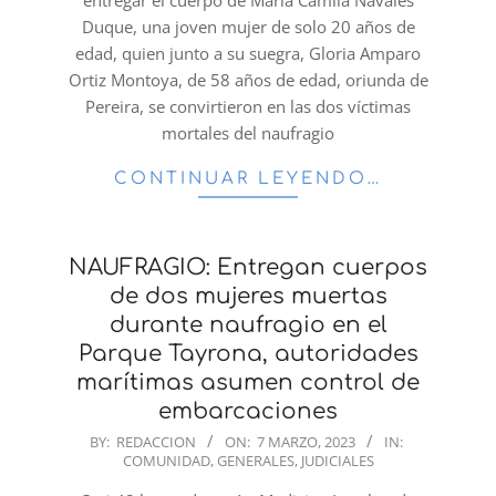
entregar el cuerpo de María Camila Navales
Duque, una joven mujer de solo 20 años de
edad, quien junto a su suegra, Gloria Amparo
Ortiz Montoya, de 58 años de edad, oriunda de
Pereira, se convirtieron en las dos víctimas
mortales del naufragio
CONTINUAR LEYENDO…
NAUFRAGIO: Entregan cuerpos
de dos mujeres muertas
durante naufragio en el
Parque Tayrona, autoridades
marítimas asumen control de
embarcaciones
2023-
BY:
REDACCION
ON:
7 MARZO, 2023
IN:
COMUNIDAD
,
GENERALES
,
JUDICIALES
03-
07