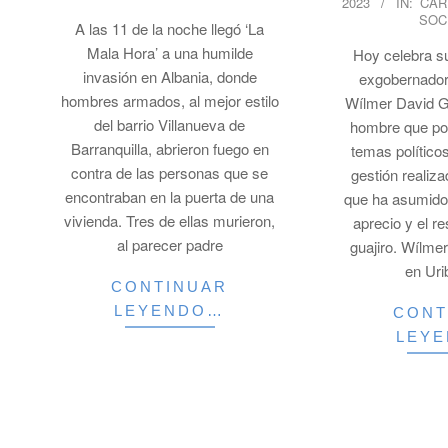
24
2023
IN:
CAR
03-
SOC
A las 11 de la noche llegó ‘La
24
Mala Hora’ a una humilde
Hoy celebra s
invasión en Albania, donde
exgobernador
hombres armados, al mejor estilo
Wílmer David G
del barrio Villanueva de
hombre que po
Barranquilla, abrieron fuego en
temas político
contra de las personas que se
gestión realiz
encontraban en la puerta de una
que ha asumido
vivienda. Tres de ellas murieron,
aprecio y el r
al parecer padre
guajiro. Wílme
en Uri
CONTINUAR
LEYENDO…
CONT
LEY