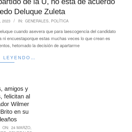
partido de la U, no está de acuerdo
redo Deluque Zuleta
 2023
IN:
GENERALES
,
POLÍTICA
 Deluque cuando asevera que para laescogencia del candidato
ulta ni encuestaporque estas muchas veces lo que crean es
ientos, hetomado la decisión de apartarme
R LEYENDO…
s, amigos y
 felicitan al
dor Wilmer
Brito en su
leaños
ON:
24 MARZO,