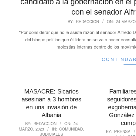
candidato a la gobernación en el 
con el senador Alf
2023-
BY:
REDACCION
ON:
24 MARZO,
03-
“Por considerar que no le asiste razón al senador Alfredo
24
del bloque político que él lidera no se va a hacer cons
molestias internas dentro de los movim
CONTINUA
MASACRE: Sicarios
Familiare
asesinan a 3 hombres
seguidores,
en una invasión de
exgoberna
Albania
González 
2023-
cump
BY:
REDACCION
ON:
24
MARZO, 2023
IN:
COMUNIDAD
,
03-
2023-
BY:
PRENSA
JUDICIALES