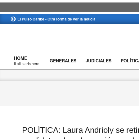
Skip
El Pulso Caribe - Otra forma de ver la noticia
to
content
HOME
GENERALES
JUDICIALES
POLÍTIC
Primary
It all starts here!
Navigation
Menu
POLÍTICA: Laura Andrioly se reti