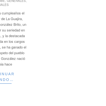
IBE
,
GENERALES
,
IALES
u cumpleaños el
 de La Guajira,
onzález Brito, un
r su seriedad en
s, y la destacada
ada en los cargos
, se ha ganado el
espeto del pueblo
r González nació
bia hace
INUAR
ENDO…