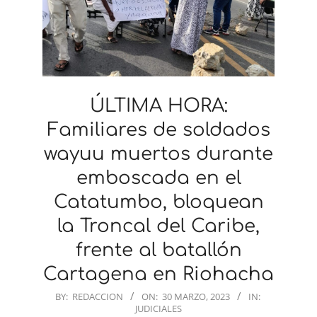
ÚLTIMA HORA:
Familiares de soldados
wayuu muertos durante
emboscada en el
Catatumbo, bloquean
la Troncal del Caribe,
frente al batallón
Cartagena en Riohacha
2023-
BY:
REDACCION
ON:
30 MARZO, 2023
IN:
JUDICIALES
03-