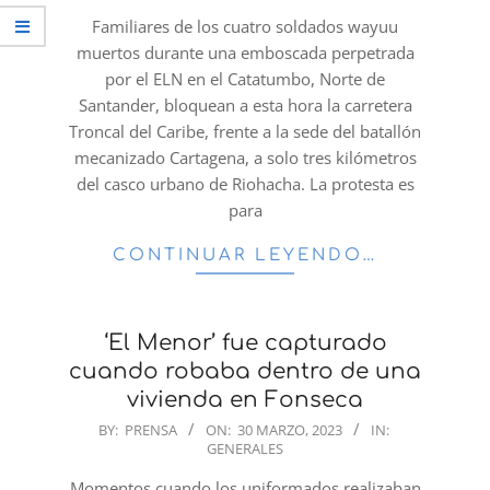
30
Familiares de los cuatro soldados wayuu
muertos durante una emboscada perpetrada
por el ELN en el Catatumbo, Norte de
Santander, bloquean a esta hora la carretera
Troncal del Caribe, frente a la sede del batallón
mecanizado Cartagena, a solo tres kilómetros
del casco urbano de Riohacha. La protesta es
para
CONTINUAR LEYENDO…
‘El Menor’ fue capturado
cuando robaba dentro de una
vivienda en Fonseca
2023-
BY:
PRENSA
ON:
30 MARZO, 2023
IN:
GENERALES
03-
30
Momentos cuando los uniformados realizaban