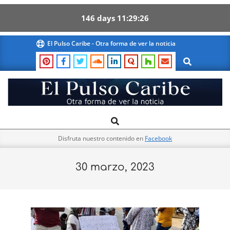
146
days
11
29
26
Skip
El Pulso Caribe - Otra forma de ver la noticia
to
Search
content
El
Search
Primary
Pulso
Navigation
Caribe
Disfruta nuestro contenido en
Facebook
Menu
30 marzo, 2023