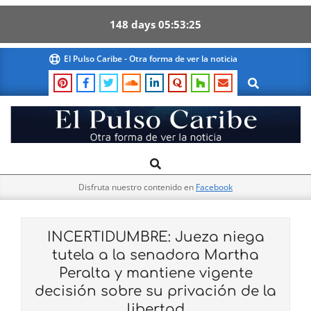
148
days
05
53
24
Skip
El Pulso Caribe - Otra forma de ver la noticia
to
Search
content
El
Search
Primary
Pulso
Navigation
Caribe
Disfruta nuestro contenido en
Facebook
Menu
INCERTIDUMBRE: Jueza niega
tutela a la senadora Martha
Peralta y mantiene vigente
decisión sobre su privación de la
libertad