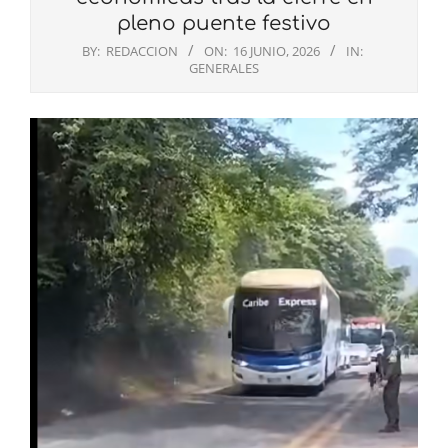
pleno puente festivo
BY:
REDACCION
ON:
16 JUNIO, 2026
IN:
GENERALES