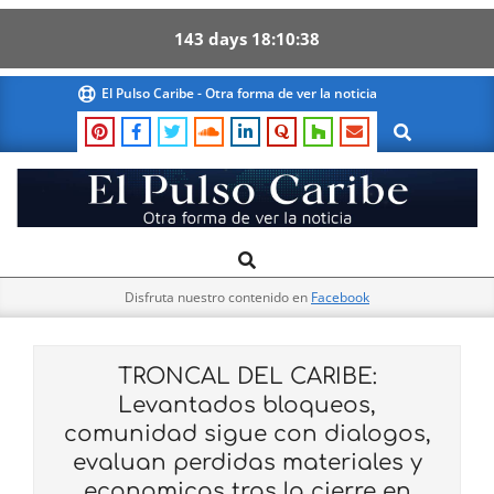
143
days
18
10
37
Skip
El Pulso Caribe - Otra forma de ver la noticia
to
Search
content
El
Search
Primary
Pulso
Navigation
Caribe
Disfruta nuestro contenido en
Facebook
Menu
TRONCAL DEL CARIBE:
Levantados bloqueos,
comunidad sigue con dialogos,
evaluan perdidas materiales y
economicas tras la cierre en