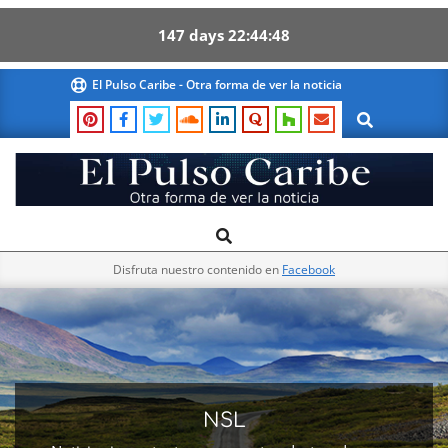
147
days
22
44
47
Skip
El Pulso Caribe - Otra forma de ver la noticia
to
Search
content
El
Search
Primary
Pulso
Navigation
Caribe
Disfruta nuestro contenido en
Facebook
Menu
NSL