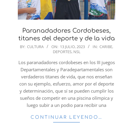
Paranadadores Cordobeses,
titanes del deporte y de la vida
2023-
BY:
CULTURA
ON:
13 JULIO, 2023
IN:
CARIBE
,
DEPORTES
,
NSL
07-
13
Los paranadadores cordobeses en los III juegos
Departamentales y Paradepartamentales son
verdaderos titanes de vida, que nos enseñan
con su ejemplo, esfuerzo, amor por el deporte
y determinación, que sí se pueden cumplir los
sueños de competir en una piscina olímpica y
luego subir a un podio para recibir una
CONTINUAR LEYENDO…