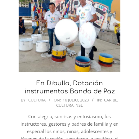
En Dibulla, Dotación
instrumentos Banda de Paz
2023-
BY:
CULTURA
ON:
16 JULIO, 2023
IN:
CARIBE
,
CULTURA
,
NSL
07-
16
Con alegría, sonrisas y entusiasmo, los
instructores, gestores y padres de familia y en
especial los niños, niñas, adolescentes y
jóvenes de la región, agradecen la gestión y el