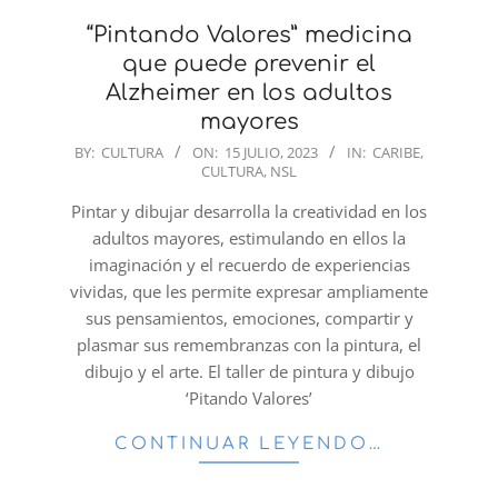
“Pintando Valores” medicina
que puede prevenir el
Alzheimer en los adultos
mayores
2023-
BY:
CULTURA
ON:
15 JULIO, 2023
IN:
CARIBE
,
CULTURA
,
NSL
07-
15
Pintar y dibujar desarrolla la creatividad en los
adultos mayores, estimulando en ellos la
imaginación y el recuerdo de experiencias
vividas, que les permite expresar ampliamente
sus pensamientos, emociones, compartir y
plasmar sus remembranzas con la pintura, el
dibujo y el arte. El taller de pintura y dibujo
‘Pitando Valores’
CONTINUAR LEYENDO…