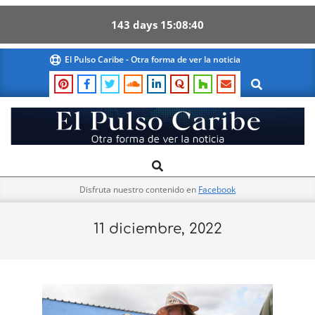
143
days
15
08
39
Skip
El Pulso Caribe - Otra forma de ver la noticia
to
Search
content
El
Search
Primary
Pulso
Navigation
Caribe
Disfruta nuestro contenido en
Facebook
Menu
11 diciembre, 2022