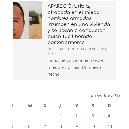
APARECIÓ: Uribia,
atrapada en el miedo:
hombres armados
irrumpen en una vivienda
y se llevan a conductor
quien fue liberado
posteriormente
BY:
REDACCION
ON:
9 AGOSTO,
2026
La noche volvió a teñirse de
miedo en Uribia. Un nuevo
hecho
diciembre 2022
L
M
X
J
V
S
D
1
2
3
4
5
6
7
8
9
10
11