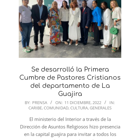
Se desarrolló la Primera
Cumbre de Pastores Cristianos
del departamento de La
Guajira
2022-
BY:
PRENSA
ON:
11 DICIEMBRE, 2022
IN:
CARIBE
,
COMUNIDAD
,
CULTURA
,
GENERALES
12-
11
El ministerio del Interior a través de la
Dirección de Asuntos Religiosos hizo presencia
en la capital guajira para invitar a todos los