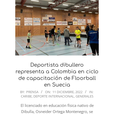
Deportista dibullero
representa a Colombia en ciclo
de capacitación de Floorball
en Suecia
2022-
BY:
PRENSA
ON:
11 DICIEMBRE, 2022
IN:
CARIBE
,
DEPORTE INTERNACIONAL
,
GENERALES
12-
11
El licenciado en educación física nativo de
Dibulla, Osneider Ortega Montenegro, se