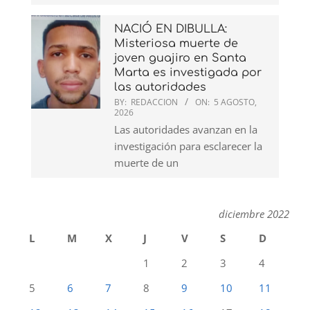
NACIÓ EN DIBULLA:
Misteriosa muerte de
joven guajiro en Santa
Marta es investigada por
las autoridades
BY:
REDACCION
ON:
5 AGOSTO,
2026
Las autoridades avanzan en la
investigación para esclarecer la
muerte de un
diciembre 2022
L
M
X
J
V
S
D
1
2
3
4
5
6
7
8
9
10
11