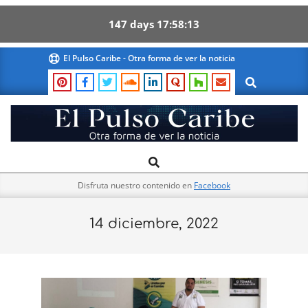
147
days
17
58
12
Skip
El Pulso Caribe - Otra forma de ver la noticia
to
Search
content
El
Search
Primary
Pulso
Navigation
Caribe
Disfruta nuestro contenido en
Facebook
Menu
14 diciembre, 2022