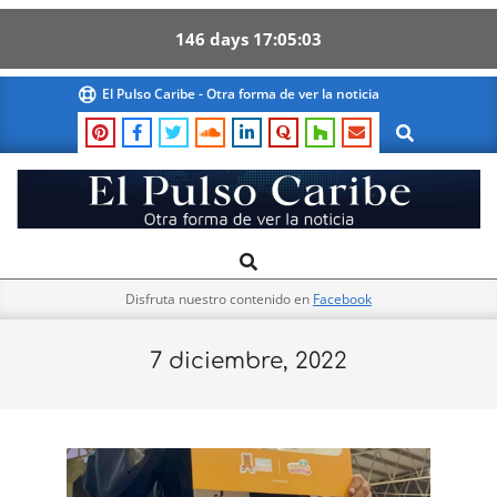
146
days
17
05
03
Skip
El Pulso Caribe - Otra forma de ver la noticia
to
Search
content
El
Search
Primary
Pulso
Navigation
Caribe
Disfruta nuestro contenido en
Facebook
Menu
7 diciembre, 2022