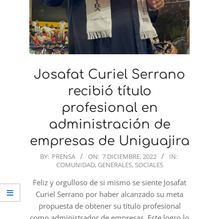
Josafat Curiel Serrano
recibió título
profesional en
administración de
empresas de Uniguajira
2022-
BY:
PRENSA
ON:
7 DICIEMBRE, 2022
IN:
COMUNIDAD
,
GENERALES
,
SOCIALES
12-
07
Feliz y orgulloso de si mismo se siente Josafat
Curiel Serrano por haber alcanzado su meta
propuesta de obtener su título profesional
como administrador de empresas. Este logro lo