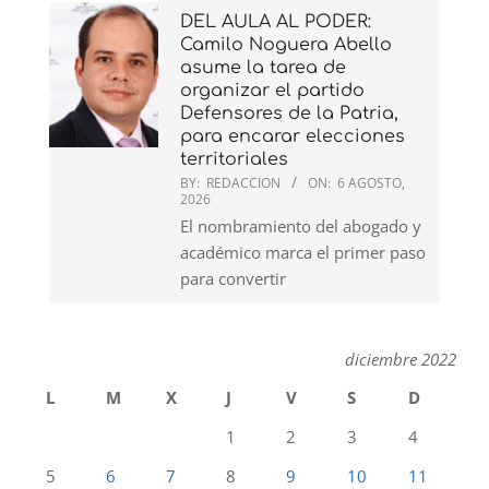
DEL AULA AL PODER:
Camilo Noguera Abello
asume la tarea de
organizar el partido
Defensores de la Patria,
para encarar elecciones
territoriales
BY:
REDACCION
ON:
6 AGOSTO,
2026
El nombramiento del abogado y
académico marca el primer paso
para convertir
diciembre 2022
L
M
X
J
V
S
D
1
2
3
4
5
6
7
8
9
10
11