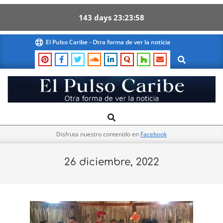
143
days
23
23
57
Skip
El Pulso Caribe - Otra forma de ver la noticia
to
Search
content
El
Search
Primary
Pulso
Navigation
Caribe
Disfruta nuestro contenido en
Facebook
Menu
26 diciembre, 2022