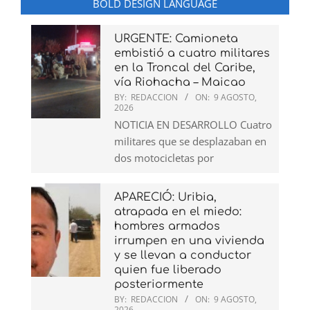
BOLD DESIGN LANGUAGE
URGENTE: Camioneta
embistió a cuatro militares
en la Troncal del Caribe,
vía Riohacha – Maicao
BY:
REDACCION
ON:
9 AGOSTO,
2026
NOTICIA EN DESARROLLO Cuatro
militares que se desplazaban en
dos motocicletas por
APARECIÓ: Uribia,
atrapada en el miedo:
hombres armados
irrumpen en una vivienda
y se llevan a conductor
quien fue liberado
posteriormente
BY:
REDACCION
ON:
9 AGOSTO,
2026