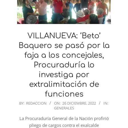
VILLANUEVA: ‘Beto’
Baquero se pasó por la
faja a los concejales,
Procuraduría lo
investiga por
extralimitación de
funciones
2022-
BY:
REDACCION
ON:
26 DICIEMBRE, 2022
IN:
GENERALES
12-
26
La Procuraduría General de la Nación profirió
pliego de cargos contra el exalcalde