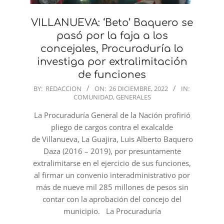
VILLANUEVA: ‘Beto’ Baquero se
pasó por la faja a los
concejales, Procuraduría lo
investiga por extralimitación
de funciones
2022-
BY:
REDACCION
ON:
26 DICIEMBRE, 2022
IN:
COMUNIDAD
,
GENERALES
12-
26
La Procuraduría General de la Nación profirió
pliego de cargos contra el exalcalde
de Villanueva, La Guajira, Luis Alberto Baquero
Daza (2016 – 2019), por presuntamente
extralimitarse en el ejercicio de sus funciones,
al firmar un convenio interadministrativo por
más de nueve mil 285 millones de pesos sin
contar con la aprobación del concejo del
municipio. La Procuraduría