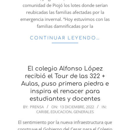
comunidad de Piojó los lotes donde serían
reubicadas las familias afectadas por la
emergencia invernal. “Hoy estuvimos con las
familias damnificadas por la
CONTINUAR LEYENDO…
El colegio Alfonso López
recibió el Tour de las 322 +
Aulas, puso primera piedra e
inspira el renacer para
estudiantes y docentes
2022-
BY:
PRENSA
ON:
13 DICIEMBRE, 2022
IN:
CARIBE
,
EDUCACION
,
GENERALES
12-
13
El sentimiento por la nueva infraestructura que
construye el Gobierno del Cesar para el Colegio