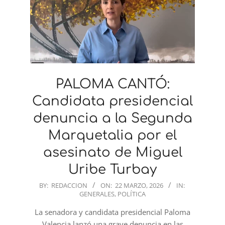
PALOMA CANTÓ:
Candidata presidencial
denuncia a la Segunda
Marquetalia por el
asesinato de Miguel
Uribe Turbay
2026-
BY:
REDACCION
ON:
22 MARZO, 2026
IN:
GENERALES
,
POLÍTICA
03-
22
La senadora y candidata presidencial Paloma
Valencia lanzó una grave denuncia en las