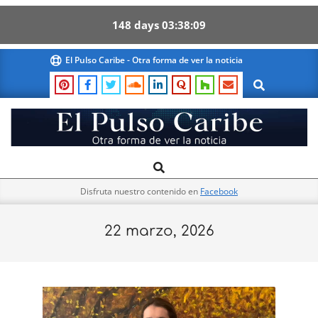
148
days
03
38
09
Skip
El Pulso Caribe - Otra forma de ver la noticia
to
Search
content
El
Search
Primary
Pulso
Navigation
Caribe
Disfruta nuestro contenido en
Facebook
Menu
22 marzo, 2026