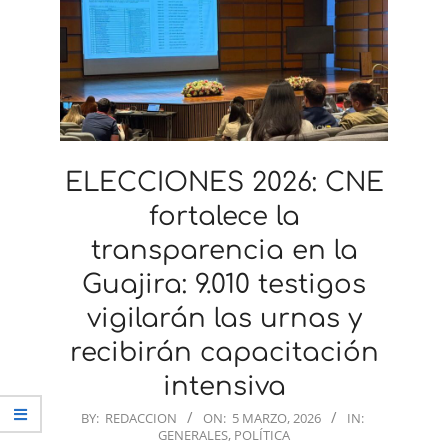
ELECCIONES 2026: CNE
fortalece la
transparencia en la
Guajira: 9.010 testigos
vigilarán las urnas y
recibirán capacitación
intensiva
2026-
BY:
REDACCION
ON:
5 MARZO, 2026
IN:
GENERALES
,
POLÍTICA
03-