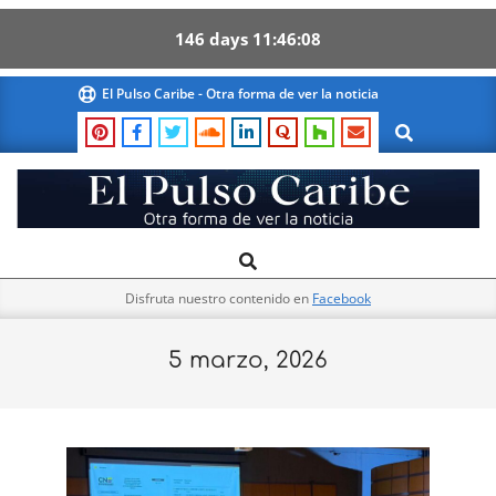
146
days
11
46
08
Skip
El Pulso Caribe - Otra forma de ver la noticia
to
Search
content
El
Search
Primary
Pulso
Navigation
Caribe
Disfruta nuestro contenido en
Facebook
Menu
5 marzo, 2026