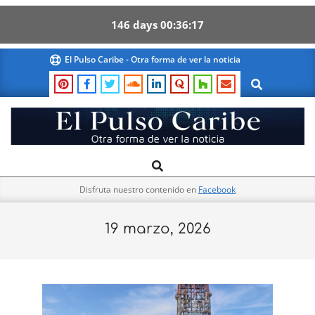
146
days
00
36
16
Skip
El Pulso Caribe - Otra forma de ver la noticia
to
Search
content
El
Search
Primary
Pulso
Navigation
Caribe
Disfruta nuestro contenido en
Facebook
Menu
19 marzo, 2026