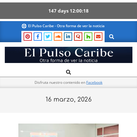
147
days
12
00
17
Skip
El Pulso Caribe - Otra forma de ver la noticia
to
Search
content
El
Search
Primary
Pulso
Navigation
Caribe
Disfruta nuestro contenido en
Facebook
Menu
16 marzo, 2026