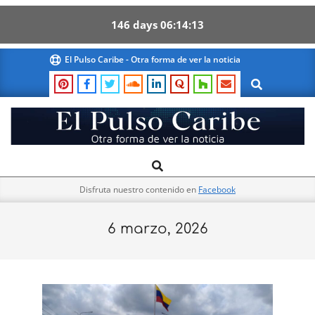
146
days
06
14
13
Skip
El Pulso Caribe - Otra forma de ver la noticia
to
Search
content
El
Search
Primary
Pulso
Navigation
Caribe
Disfruta nuestro contenido en
Facebook
Menu
6 marzo, 2026