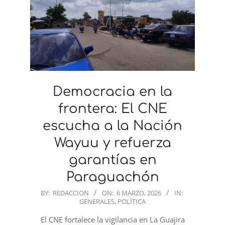
Democracia en la
frontera: El CNE
escucha a la Nación
Wayuu y refuerza
garantías en
Paraguachón
2026-
BY:
REDACCION
ON:
6 MARZO, 2026
IN:
GENERALES
,
POLÍTICA
03-
06
El CNE fortalece la vigilancia en La Guajira