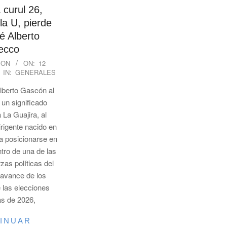
curul 26,
la U, pierde
é Alberto
ecco
ION
ON:
12
IN:
GENERALES
Alberto Gascón al
 un significado
 La Guajira, al
irigente nacido en
a posicionarse en
tro de una de las
rzas políticas del
l avance de los
e las elecciones
vas de 2026,
INUAR