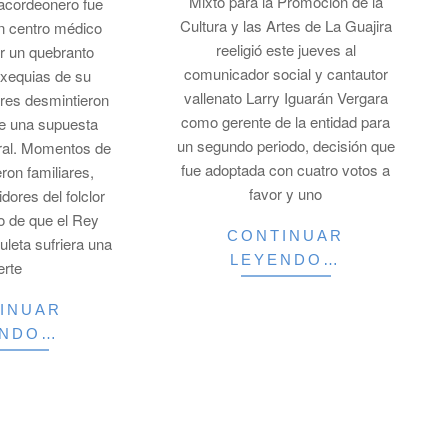
Mixto para la Promoción de la
 acordeonero fue
Cultura y las Artes de La Guajira
un centro médico
reeligió este jueves al
ir un quebranto
comunicador social y cantautor
exequias de su
vallenato Larry Iguarán Vergara
ares desmintieron
como gerente de la entidad para
e una supuesta
un segundo periodo, decisión que
ral. Momentos de
fue adoptada con cuatro votos a
eron familiares,
favor y uno
dores del folclor
go de que el Rey
CONTINUAR
uleta sufriera una
LEYENDO…
erte
INUAR
ENDO…