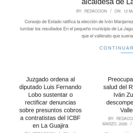
alcaldesa de La
2026-
BY:
REDACCION
ON:
12 M
03-
Consejo de Estado ratifica la elección de Ivón Manjarr
12
tumbar los resultados En el pequeño municipio de La Jagua 
que el vallenato que suena
CONTINUA
Juzgado ordena al
Preocupac
diputado Luis Fernando
salud del R
Lobo sustentar o
Iván Zu
rectificar denuncias
descompe
sobre presuntos cobros
Vall
2026-
a contratistas del ICBF
BY:
REDACC
MARZO, 2026
03-
en La Guajira
12
2026-