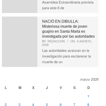
Asamblea Extraordinaria prevista
para este 6 de
NACIÓ EN DIBULLA:
Misteriosa muerte de joven
guajiro en Santa Marta es
investigada por las autoridades
BY:
REDACCION
ON:
5 AGOSTO,
2026
Las autoridades avanzan en la
investigación para esclarecer la
muerte de un
marzo 2026
L
M
X
J
V
S
D
1
2
3
4
5
6
7
8