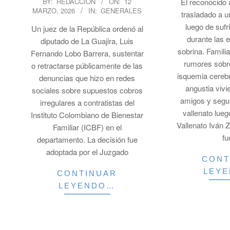
BY:
REDACCION
ON:
12
El reconocido
MARZO, 2026
IN:
GENERALES
03-
trasladado a 
12
luego de sufr
Un juez de la República ordenó al
durante las 
diputado de La Guajira, Luis
sobrina. Famili
Fernando Lobo Barrera, sustentar
rumores sobr
o retractarse públicamente de las
isquemia cereb
denuncias que hizo en redes
angustia vivi
sociales sobre supuestos cobros
amigos y segui
irregulares a contratistas del
vallenato lue
Instituto Colombiano de Bienestar
Vallenato Iván Z
Familiar (ICBF) en el
fu
departamento. La decisión fue
adoptada por el Juzgado
CONT
LEY
CONTINUAR
LEYENDO…