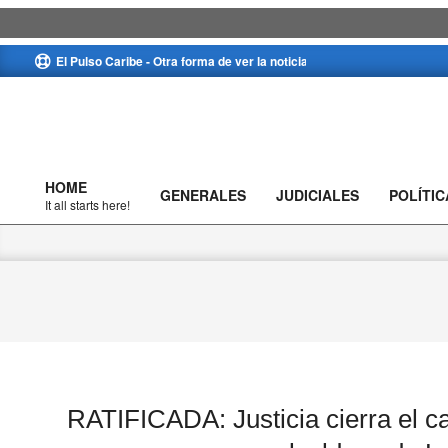
Skip
El Pulso Caribe - Otra forma de ver la noticia
to
content
HOME
GENERALES
JUDICIALES
POLÍTIC
Primary
It all starts here!
Navigation
Menu
RATIFICADA: Justicia cierra el ca