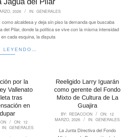
 Jagua del Pilar
ARZO, 2026
IN:
GENERALES
ez como alcaldesa y deja sin piso la demanda que buscaba
del Pilar, donde la política se vive con la misma intensidad
 en cada esquina, la disputa
R LEYENDO…
ión por la
Reeligido Larry Iguarán
ey Vallenato
como gerente del Fondo
leta tras
Mixto de Cultura de La
nsación en
Guajira
2026-
edupar
BY:
REDACCION
ON:
12
MARZO, 2026
IN:
GENERALES
03-
ION
ON:
12
12
IN:
GENERALES
La Junta Directiva del Fondo