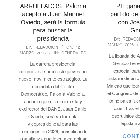
ARRULLADOS: Paloma
PH gana 
aceptó a Juan Manuel
partido de 
Oviedo, será la fórmula
con Jos
para buscar la
Gn
2026-
presidencia
BY:
REDACC
MARZO, 2026
03-
2026-
BY:
REDACCION
ON:
12
12
MARZO, 2026
IN:
GENERALES
03-
La llegada de 
12
Senado tiene
La carrera presidencial
especial para
colombiana sumó este jueves un
tratarse de un d
nuevo movimiento estratégico. La
Maicao que logr
candidata del Centro
el Congreso den
Democrático, Paloma Valencia,
principales fue
anunció que el economista y
país. Tras e
exdirector del DANE, Juan Daniel
escrutinios d
Oviedo, será su fórmula
legislati
vicepresidencial para las
elecciones de 2026, consolidando
CONT
una alianza que intenta combinar