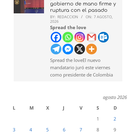
gobierno de mano firme y
ruptura con el pasado
BY:
REDACCION
ON:
7 AGOSTO,
2026
Spread the love
Spread the loveEl nuevo
mandatario juró este viernes
como presidente de Colombia
agosto 2026
L
M
X
J
V
S
D
1
2
3
4
5
6
7
8
9