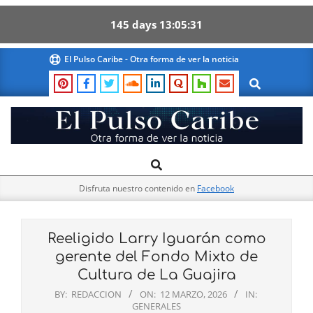
145
days
13
05
30
Skip
El Pulso Caribe - Otra forma de ver la noticia
to
Search
content
El
Search
Primary
Pulso
Navigation
Caribe
Disfruta nuestro contenido en
Facebook
Menu
Reeligido Larry Iguarán como
gerente del Fondo Mixto de
Cultura de La Guajira
BY:
REDACCION
ON:
12 MARZO, 2026
IN:
GENERALES