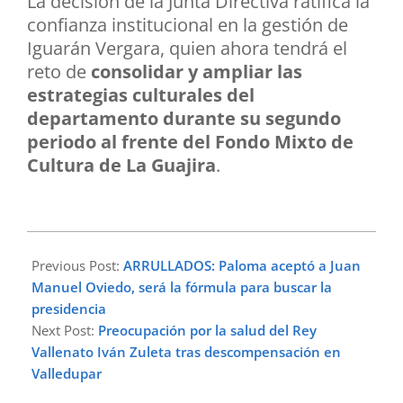
La decisión de la Junta Directiva ratifica la
confianza institucional en la gestión de
Iguarán Vergara, quien ahora tendrá el
reto de
consolidar y ampliar las
estrategias culturales del
departamento durante su segundo
periodo al frente del Fondo Mixto de
Cultura de La Guajira
.
2026-
03-
Previous Post:
ARRULLADOS: Paloma aceptó a Juan
12
Manuel Oviedo, será la fórmula para buscar la
presidencia
Next Post:
Preocupación por la salud del Rey
Vallenato Iván Zuleta tras descompensación en
Valledupar