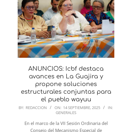
ANUNCIOS: Icbf destaca
avances en La Guajira y
propone soluciones
estructurales conjuntas para
el pueblo wayuu
2025-
BY:
REDACCION
ON:
14 SEPTIEMBRE, 2025
IN:
GENERALES
09-
14
En el marco de la VII Sesión Ordinaria del
Consejo del Mecanismo Especial de