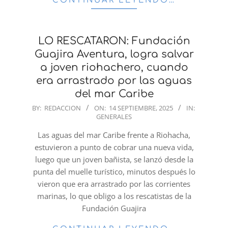
CONTINUAR LEYENDO…
LO RESCATARON: Fundación
Guajira Aventura, logra salvar
a joven riohachero, cuando
era arrastrado por las aguas
del mar Caribe
2025-
BY:
REDACCION
ON:
14 SEPTIEMBRE, 2025
IN:
GENERALES
09-
14
Las aguas del mar Caribe frente a Riohacha,
estuvieron a punto de cobrar una nueva vida,
luego que un joven bañista, se lanzó desde la
punta del muelle turístico, minutos después lo
vieron que era arrastrado por las corrientes
marinas, lo que obligo a los rescatistas de la
Fundación Guajira