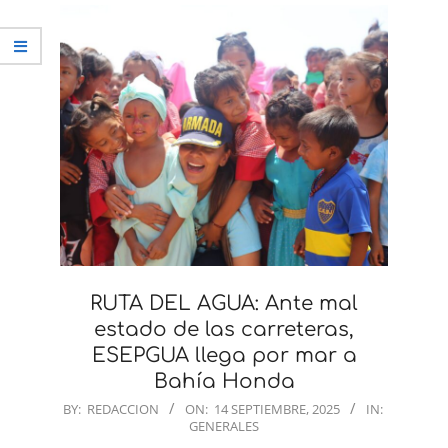
RUTA DEL AGUA: Ante mal
estado de las carreteras,
ESEPGUA llega por mar a
Bahía Honda
2025-
BY:
REDACCION
ON:
14 SEPTIEMBRE, 2025
IN:
GENERALES
09-