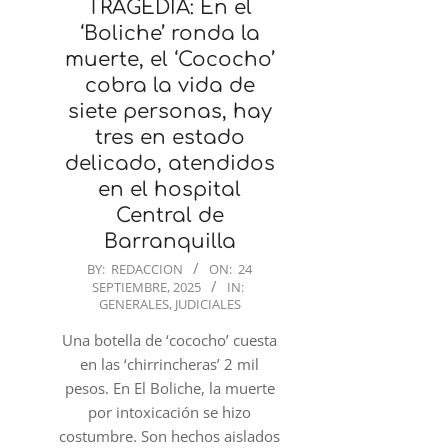
TRAGEDIA: En el
‘Boliche’ ronda la
muerte, el ‘Cococho’
cobra la vida de
siete personas, hay
tres en estado
delicado, atendidos
en el hospital
Central de
Barranquilla
2025-
BY:
REDACCION
ON:
24
SEPTIEMBRE, 2025
IN:
09-
GENERALES
,
JUDICIALES
24
Una botella de ‘cococho’ cuesta
en las ‘chirrincheras’ 2 mil
pesos. En El Boliche, la muerte
por intoxicación se hizo
costumbre. Son hechos aislados