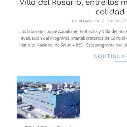
Villa del Rosario, entre los 
calidad
2025-
BY:
REDACCION
ON:
24 SEP
09-
Los laboratorios de Aqualia en Riohacha y Villa del Ro
24
evaluación del Programa Interlaboratorios de Control 
Instituto Nacional de Salud – INS. “Este programa evalú
CONTINUA