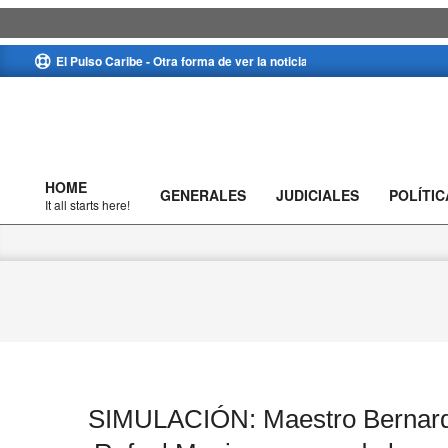
Skip
El Pulso Caribe - Otra forma de ver la noticia
to
content
HOME
GENERALES
JUDICIALES
POLÍTIC
Primary
It all starts here!
Navigation
Menu
SIMULACIÓN: Maestro Bernard