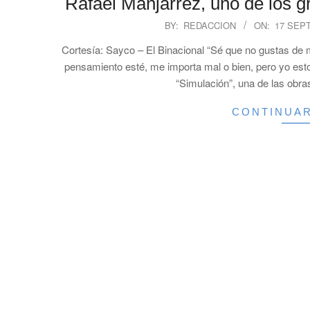
Rafael Manjarrez, uno de los 
2025-
BY:
REDACCION
ON:
17 SEP
09-
Cortesía: Sayco – El Binacional “Sé que no gustas de m
17
pensamiento esté, me importa mal o bien, pero yo est
“Simulación”, una de las obr
CONTINUA