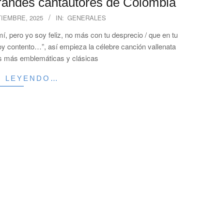
grandes cantautores de Colombia
TIEMBRE, 2025
IN:
GENERALES
í, pero yo soy feliz, no más con tu desprecio / que en tu
oy contento…”, así empieza la célebre canción vallenata
as más emblemáticas y clásicas
R LEYENDO…