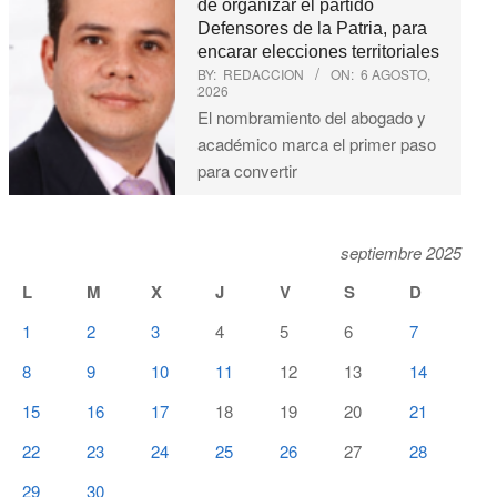
de organizar el partido
Defensores de la Patria, para
encarar elecciones territoriales
BY:
REDACCION
ON:
6 AGOSTO,
2026
El nombramiento del abogado y
académico marca el primer paso
para convertir
septiembre 2025
L
M
X
J
V
S
D
1
2
3
4
5
6
7
8
9
10
11
12
13
14
15
16
17
18
19
20
21
22
23
24
25
26
27
28
29
30