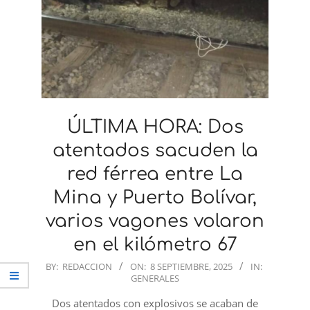
ÚLTIMA HORA: Dos
atentados sacuden la
red férrea entre La
Mina y Puerto Bolívar,
varios vagones volaron
en el kilómetro 67
2025-
BY:
REDACCION
ON:
8 SEPTIEMBRE, 2025
IN:
GENERALES
09-
08
Dos atentados con explosivos se acaban de