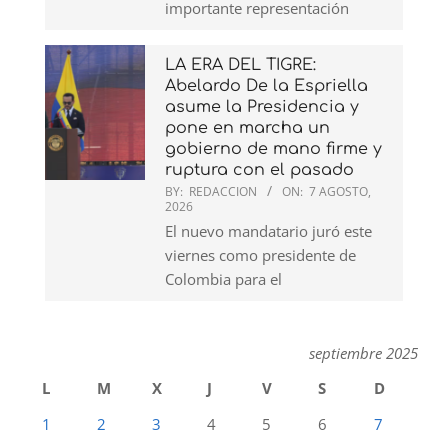
importante representación
LA ERA DEL TIGRE:
Abelardo De la Espriella
asume la Presidencia y
pone en marcha un
gobierno de mano firme y
ruptura con el pasado
BY:
REDACCION
ON:
7 AGOSTO,
2026
El nuevo mandatario juró este
viernes como presidente de
Colombia para el
septiembre 2025
L
M
X
J
V
S
D
1
2
3
4
5
6
7