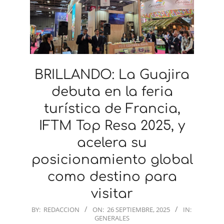
BRILLANDO: La Guajira
debuta en la feria
turística de Francia,
IFTM Top Resa 2025, y
acelera su
posicionamiento global
como destino para
visitar
2025-
BY:
REDACCION
ON:
26 SEPTIEMBRE, 2025
IN:
GENERALES
09-