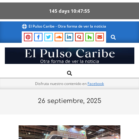
145
days
10
47
55
Skip
El Pulso Caribe - Otra forma de ver la noticia
to
Search
content
El
Search
Primary
Pulso
Navigation
Caribe
Disfruta nuestro contenido en
Facebook
Menu
26 septiembre, 2025