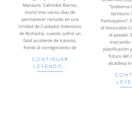
Manaure, Calmides Barros,
“Gobierna
murió tras varios días de
territorio
permanecer recluido en una
Participativo”,
Unidad de Cuidados Intensivos
el Honorable C
de Riohacha, cuando sufrió un
el pasado 
fatal accidente de tránsito,
marcando u
frente al corregimiento de
planificación 
futuro del 
CONTINUAR
alcaldesa I
LEYENDO…
CONT
LEY