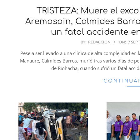
TRISTEZA: Muere el excon
Aremasain, Calmides Barro
un fatal accidente en
2025-
BY:
REDACCION
ON:
7 SEP
09-
Pese a ser llevado a una clínica de alta complejidad en l
07
Manaure, Calmides Barros, murió tras varios días de p
de Riohacha, cuando sufrió un fatal accid
CONTINUA