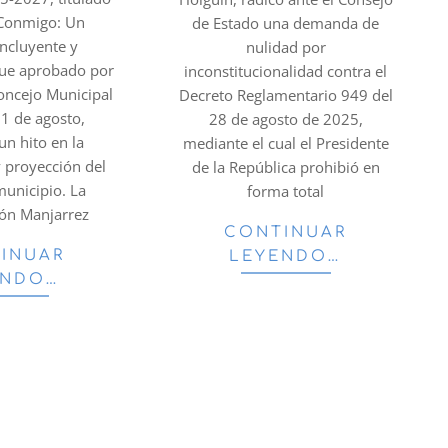
 Conmigo: Un
de Estado una demanda de
 Incluyente y
nulidad por
 fue aprobado por
inconstitucionalidad contra el
oncejo Municipal
Decreto Reglamentario 949 del
31 de agosto,
28 de agosto de 2025,
n hito en la
mediante el cual el Presidente
y proyección del
de la República prohibió en
municipio. La
forma total
vón Manjarrez
CONTINUAR
INUAR
LEYENDO…
ENDO…