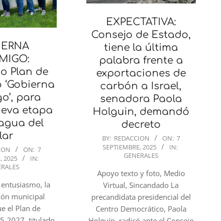
EXPECTATIVA:
Consejo de Estado,
IERNA
tiene la última
MIGO:
palabra frente a
o Plan de
exportaciones de
o ‘Gobierna
carbón a Israel,
o’, para
senadora Paola
ueva etapa
Holguin, demandó
agua del
decreto
lar
2025-
BY:
REDACCION
ON:
7
SEPTIEMBRE, 2025
IN:
09-
ION
ON:
7
GENERALES
, 2025
IN:
07
ERALES
Apoyo texto y foto, Medio
 entusiasmo, la
Virtual, Sincandado La
ión municipal
precandidata presidencial del
e el Plan de
Centro Democrático, Paola
5-2027, titulado
Holguín, radicó ante el Consejo