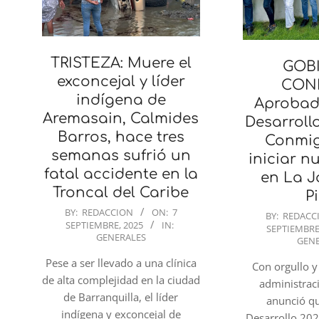
TRISTEZA: Muere el
GOB
exconcejal y líder
CON
indígena de
Aprobad
Aremasain, Calmides
Desarroll
Barros, hace tres
Conmig
semanas sufrió un
iniciar n
fatal accidente en la
en La J
Troncal del Caribe
Pi
2025-
BY:
REDACCION
ON:
7
2025-
BY:
REDACC
SEPTIEMBRE, 2025
IN:
09-
SEPTIEMBRE
09-
GENERALES
GEN
07
07
Pese a ser llevado a una clínica
Con orgullo y
de alta complejidad en la ciudad
administrac
de Barranquilla, el líder
anunció qu
indígena y exconcejal de
Desarrollo 202