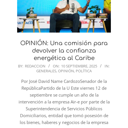
OPINIÓN: Una comisión para
devolver la confianza
energética al Caribe
2025-
BY:
REDACCION
ON:
10 SEPTIEMBRE, 2025
IN:
GENERALES
,
OPINIÓN
,
POLÍTICA
09-
10
Por José David Name CardozoSenador de la
RepúblicaPartido de la U Este viernes 12 de
septiembre se cumple un año de la
intervención a la empresa Air-e por parte de la
Superintendencia de Servicios Públicos
Domiciliarios, entidad que tomó posesión de
los bienes, haberes y negocios de la empresa