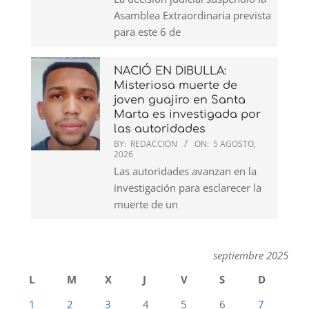
Asamblea Extraordinaria prevista
para este 6 de
NACIÓ EN DIBULLA:
Misteriosa muerte de
joven guajiro en Santa
Marta es investigada por
las autoridades
BY:
REDACCION
ON:
5 AGOSTO,
2026
Las autoridades avanzan en la
investigación para esclarecer la
muerte de un
septiembre 2025
L
M
X
J
V
S
D
1
2
3
4
5
6
7