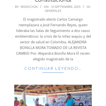
Constitucional
2025-
BY:
REDACCION
ON:
10 SEPTIEMBRE, 2025
IN:
GENERALES
09-
10
El magistrado electo Carlos Camargo
reemplazará a José Fernando Reyes, quien
lideraba las Salas de Seguimiento a dos casos
emblemáticos: la crisis de la niñez wayúu y del
sector de salud en Colombia. ALEJANDRA
BONILLA MORA TOMADO DE LA REVISTA
CAMBIO Por: Alejandra Bonilla Mora El recién
elegido magistrado de la
CONTINUAR LEYENDO…