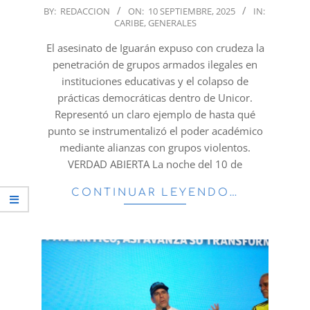
2025-
BY:
REDACCION
ON:
10 SEPTIEMBRE, 2025
IN:
CARIBE
,
GENERALES
09-
10
El asesinato de Iguarán expuso con crudeza la
penetración de grupos armados ilegales en
instituciones educativas y el colapso de
prácticas democráticas dentro de Unicor.
Representó un claro ejemplo de hasta qué
punto se instrumentalizó el poder académico
mediante alianzas con grupos violentos.
VERDAD ABIERTA La noche del 10 de
CONTINUAR LEYENDO…