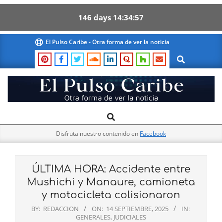
146
days
14
34
55
Skip
El Pulso Caribe - Otra forma de ver la noticia
to
Search
content
El
Search
Primary
Pulso
Navigation
Caribe
Disfruta nuestro contenido en
Facebook
Menu
ÚLTIMA HORA: Accidente entre
Mushichi y Manaure, camioneta
y motocicleta colisionaron
BY:
REDACCION
ON:
14 SEPTIEMBRE, 2025
IN:
GENERALES
,
JUDICIALES