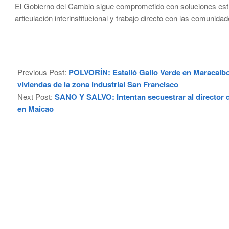
El Gobierno del Cambio sigue comprometido con soluciones estruc
articulación interinstitucional y trabajo directo con las comunidad
2025-
09-
Previous Post:
POLVORÍN: Estalló Gallo Verde en Maracaibo,
14
viviendas de la zona industrial San Francisco
Next Post:
SANO Y SALVO: Intentan secuestrar al director de
en Maicao