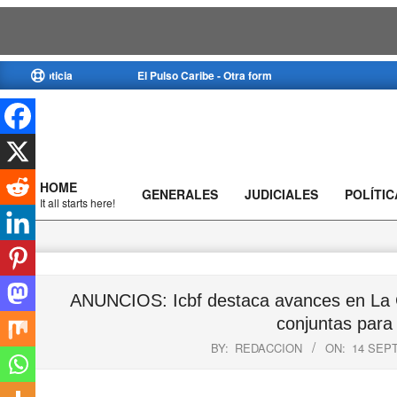
Skip
a noticia
El Pulso Caribe - Otra forma de ver la noticia
to
content
HOME
GENERALES
JUDICIALES
POLÍTIC
Primary
It all starts here!
Navigation
Menu
ANUNCIOS: Icbf destaca avances en La Gu
conjuntas para
BY:
REDACCION
ON:
14 SEP