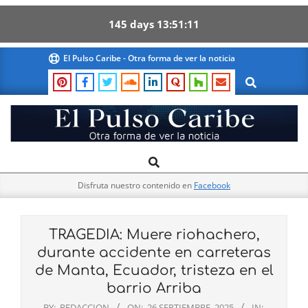
145
days
13
51
10
Skip
El Pulso Caribe - Otra forma de ver la noticia
to
Search
content
El
Search
Primary
Pulso
Navigation
Caribe
Disfruta nuestro contenido en
Facebook
Menu
TRAGEDIA: Muere riohachero,
durante accidente en carreteras
de Manta, Ecuador, tristeza en el
barrio Arriba
BY:
REDACCION
ON:
26 SEPTIEMBRE, 2025
IN: