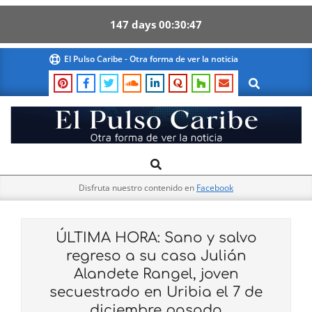
147
days
00
30
46
Skip
El Pulso Caribe - Otra forma de ver la noticia
to
Search
content
El
Search
Primary
Pulso
Navigation
Caribe
Disfruta nuestro contenido en
Facebook
Menu
ÚLTIMA HORA: Sano y salvo
regreso a su casa Julián
Alandete Rangel, joven
secuestrado en Uribia el 7 de
diciembre pasado