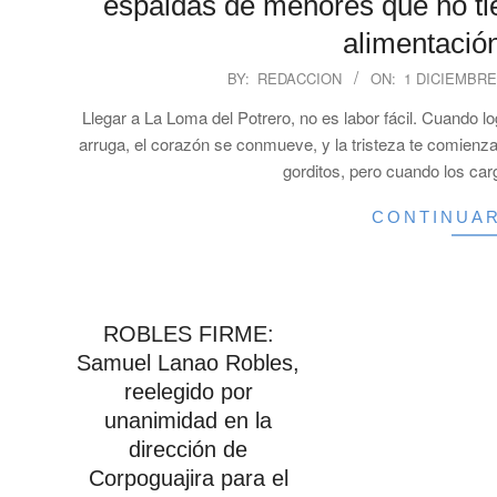
espaldas de menores que no ti
alimentació
2023-
BY:
REDACCION
ON:
1 DICIEMBRE
12-
Llegar a La Loma del Potrero, no es labor fácil. Cuando l
01
arruga, el corazón se conmueve, y la tristeza te comienz
gorditos, pero cuando los c
CONTINUA
ROBLES FIRME:
Samuel Lanao Robles,
reelegido por
unanimidad en la
dirección de
Corpoguajira para el