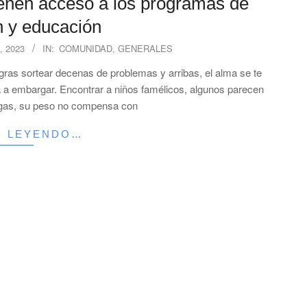
enen acceso a los programas de
n y educación
, 2023
IN:
COMUNIDAD
,
GENERALES
ogras sortear decenas de problemas y arribas, el alma se te
a a embargar. Encontrar a niños famélicos, algunos parecen
argas, su peso no compensa con
R LEYENDO…