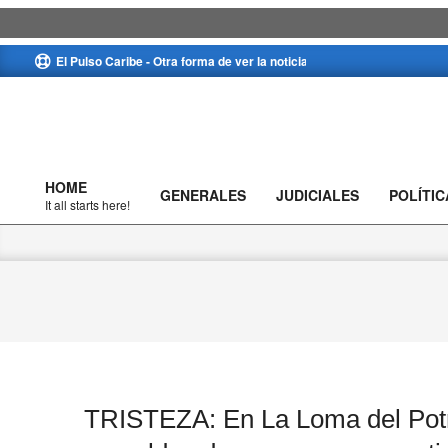
Skip
El Pulso Caribe - Otra forma de ver la noticia
to
content
HOME
GENERALES
JUDICIALES
POLÍTIC
Primary
It all starts here!
Navigation
Menu
TRISTEZA: En La Loma del Potr