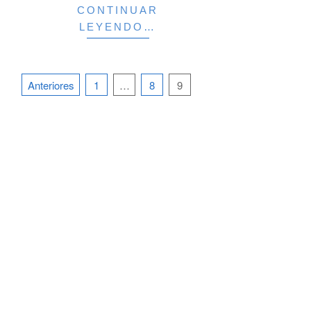
CONTINUAR
LEYENDO…
Paginación
Anteriores
1
…
8
9
de
entradas